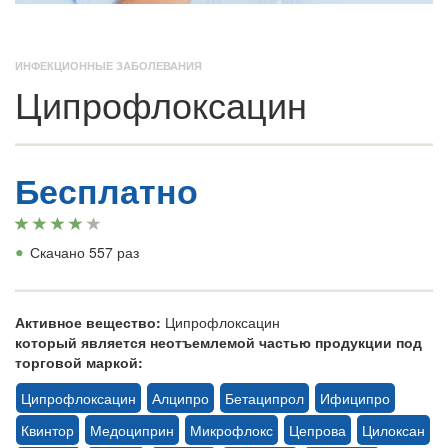
ИНФЕКЦИОННЫЕ ЗАБОЛЕВАНИЯ
Ципрофлоксацин
Бесплатно
•
Скачано 557 раз
Активное вещество:
Ципрофлоксацин
который является неотъемлемой частью продукции под
торговой маркой:
Ципрофлоксацин
Алципро
Бетаципрол
Ифиципро
Квинтор
Медоциприн
Микрофлокс
Цепрова
Цилоксан