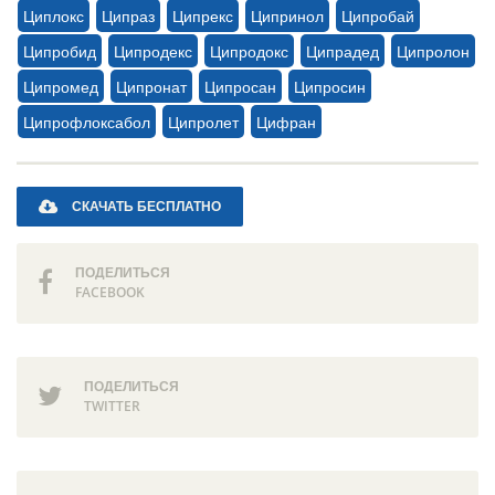
Циплокс
Ципраз
Ципрекс
Ципринол
Ципробай
Ципробид
Ципродекс
Ципродокс
Ципрадед
Ципролон
Ципромед
Ципронат
Ципросан
Ципросин
Ципрофлоксабол
Ципролет
Цифран
СКАЧАТЬ БЕСПЛАТНО
ПОДЕЛИТЬСЯ
FACEBOOK
ПОДЕЛИТЬСЯ
TWITTER