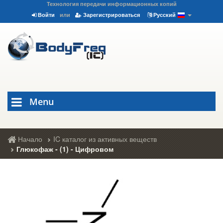
Технология передачи информационных копий
Войти
или
Зарегистрироваться
Русский
Menu
Начало
IC каталог из активных веществ
Глюкофаж - (1) - Цифровом