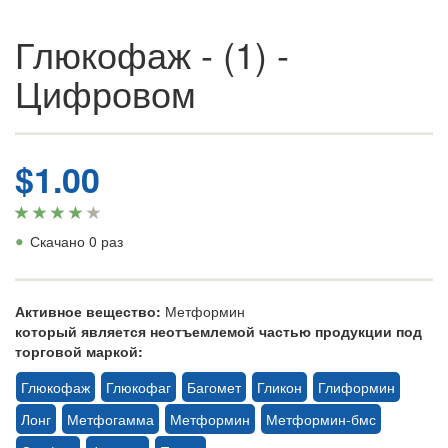
Глюкофаж - (1) -
Цифровом
$1.00
•
Скачано 0 раз
Активное вещество:
Метформин
который является неотъемлемой частью продукции под
торговой маркой:
Глюкофаж
Глюкофаг
Багомет
Гликон
Глиформин
Лонг
Метфогамма
Метформин
Метформин-бмс