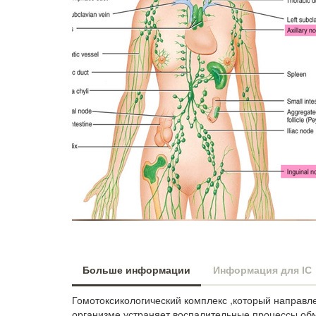
Больше информации
Информация для IC
Гомотоксикологический комплекс ,который направ
организме,устраняет воспалительные процессы,об