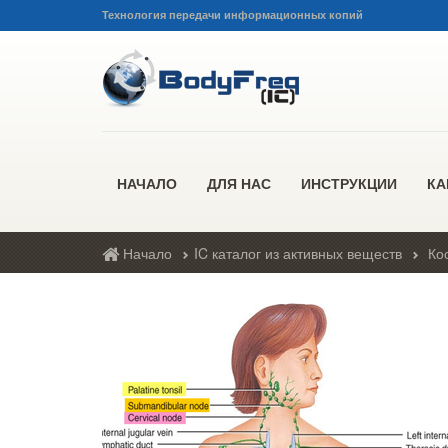
Технология передачи информационных копий
НАЧАЛО
ДЛЯ НАС
ИНСТРУКЦИИ
КА
Начало
IC каталог из активных веществ
Ко