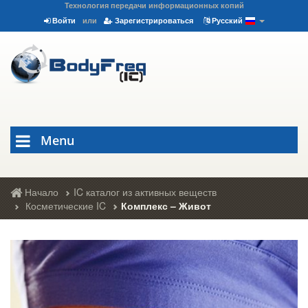
Технология передачи информационных копий
Войти
или
Зарегистрироваться
Русский
Menu
Начало
IC каталог из активных веществ
Косметические IC
Комплекс – Живот